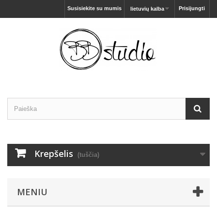
Susisiekite su mumis
Prisijungti
lietuvių kalba
Krepšelis
(tuščia)
MENIU