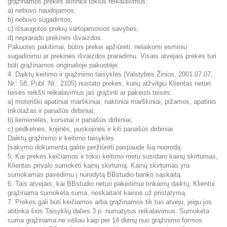
grąžinamos prekės atitinka tokius reikalavimus:
a) nebuvo naudojamos;
b) nebuvo sugadintos;
c) išsaugotos prekių vartojamosios savybės;
d) neprarado prekinės išvaizdos.
Pakuotės pakitimai, būtini prekei apžiūrėti, nelaikomi esminiu
sugadinimu ar prekinės išvaizdos praradimu. Visais atvejais prekės turi
būti grąžinamos originalioje pakuotėje.
4. Daiktų keitimo ir grąžinimo taisyklės (Valstybės Žinios, 2001.07.07,
Nr.: 58, Publ. Nr.: 2105) nustato prekes, kurių atžvilgiu Klientas neturi
teisės reikšti reikalavimus jas grąžinti ar pakeisti teisės:
a) moteriški apatiniai marškiniai, naktiniai marškiniai, pižamos, apatinis
trikotažas ir panašūs dirbiniai;
b) liemenėlės, korsetai ir panašūs dirbiniai;
c) pėdkelnės, kojinės, puskojinės ir kiti panašūs dirbiniai.
Daiktų grąžinimo ir keitimo taisyklės
Įsakymo dokumentą galite peržiūrėti paspaude šią nuorodą:
5. Kai prekės keičiamos ir tokio keitimo metu susidaro kainų skirtumas,
Klientas privalo sumokėti kainų skirtumą. Kainų skirtumas yra
sumokamas pavedimu į nurodytą BBstudio banko sąskaitą.
6. Tais atvejais, kai BBstudio neturi pakeitimui tinkamų daiktų, Klientui
grąžinama sumokėta suma, neskaitant kainos už pristatymą.
7. Prekės gali būti keičiamos arba grąžinamos tik tuo atveju, jeigu jos
atitinka šios Taisyklių dalies 3 p. numatytus reikalavimus. Sumokėta
suma grąžinama ne vėliau kaip per 14 dienų nuo grąžinimo formos