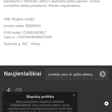
pasirašymo ir BBstudio pirktų ir grąžinamų prekių gavimo. Sumos,
sumokėtos prekių pristatymui, Klientui negrąžinamos.
UAB “Brigitos studija"
Įmonės kodas 305056415
PVM kodas LT100012683817
Sąsk.nr. LT937044060008275240
Šeškinės g. 45C , Vilnius
Naujienlaiškiai
x
Slapukų politika
Mes naudojame slapukus siekdami
Kategorijos
individualizuoti Jūsų naršymo patirtį ir Jums
rodomą turinį bei pateikti pasiūlymus, kurie būtų