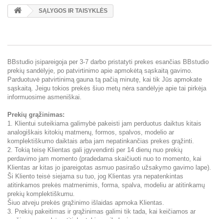
SĄLYGOS IR TAISYKLĖS
BBstudio įsipareigoja per 3-7 darbo pristatyti prekes esančias BBstudio
prekių sandėlyje, po patvirtinimo apie apmokėtą sąskaitą gavimo.
Parduotuvė patvirtinimą gauna tą pačią minutę, kai tik Jūs apmokate
sąskaitą. Jeigu tokios prekės šiuo metų nėra sandėlyje apie tai pirkėja
informuosime asmeniškai.
Prekių grąžinimas:
1. Klientui suteikiama galimybė pakeisti jam perduotus daiktus kitais
analogiškais kitokių matmenų, formos, spalvos, modelio ar
komplektiškumo daiktais arba jam nepatinkančias prekes grąžinti.
2. Tokią teisę Klientas gali įgyvendinti per 14 dienų nuo prekių
perdavimo jam momento (pradedama skaičiuoti nuo to momento, kai
Klientas ar kitas jo įpareigotas asmuo pasirašo užsakymo gavimo lape).
Ši Kliento teisė siejama su tuo, jog Klientas yra nepatenkintas
atitinkamos prekės matmenimis, forma, spalva, modeliu ar atitinkamų
prekių komplektiškumu.
Šiuo atveju prekės grąžinimo išlaidas apmoka Klientas.
3. Prekių pakeitimas ir grąžinimas galimi tik tada, kai keičiamos ar