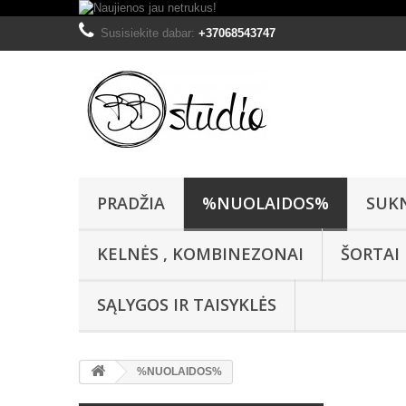
Susisiekite dabar:
+37068543747
PRADŽIA
%NUOLAIDOS%
SUK
KELNĖS , KOMBINEZONAI
ŠORTAI
SĄLYGOS IR TAISYKLĖS
%NUOLAIDOS%