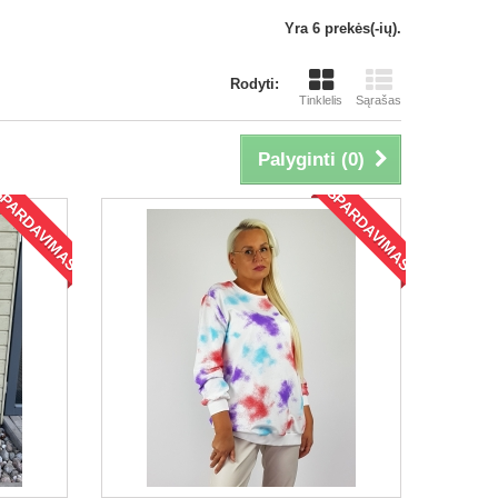
Yra 6 prekės(-ių).
Rodyti:
Tinklelis
Sąrašas
Palyginti (
0
)
ŠPARDAVIMAS!
IŠPARDAVIMAS!