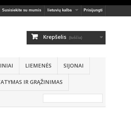
Susisiekite su mumis
lietuvių kalba
Prisijungti
Krepšelis
(tuščia)
INIAI
LIEMENĖS
SIJONAI
TATYMAS IR GRĄŽINIMAS