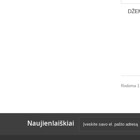
DŽEM
Rodoma 1 -
Naujienlaiškiai