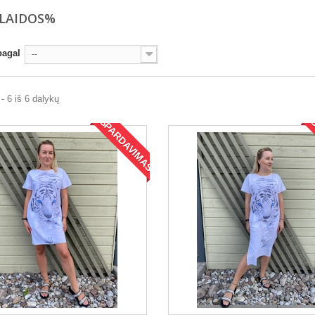
LAIDOS%
pagal
--
 6 iš 6 dalykų
IŠPARDAVIMAS!
I