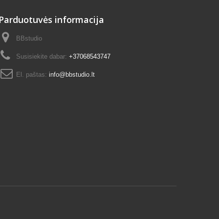
Parduotuvės informacija
BBstudio
Susisiekite dabar:
+37068543747
El. paštas:
info@bbstudio.lt