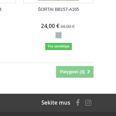
4
ŠORTAI BB157-A165
24,00 €
34,00 €
Yra sandėlyje
Palyginti (
0
)
Sekite mus