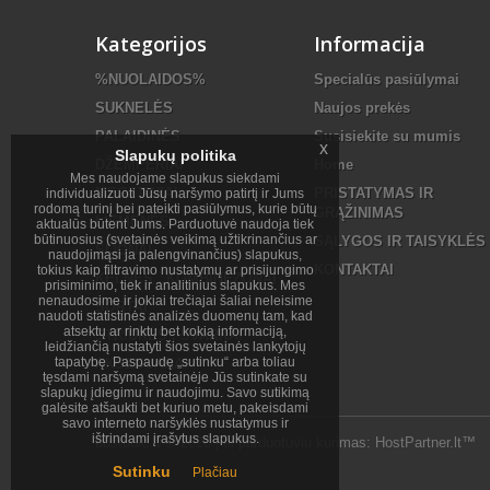
Kategorijos
Informacija
%NUOLAIDOS%
Specialūs pasiūlymai
SUKNELĖS
Naujos prekės
PALAIDINĖS
Susisiekite su mumis
x
Slapukų politika
DŽEMPERIAI
Home
Mes naudojame slapukus siekdami
MEGZTINIAI
PRISTATYMAS IR
individualizuoti Jūsų naršymo patirtį ir Jums
rodomą turinį bei pateikti pasiūlymus, kurie būtų
GRĄŽINIMAS
LIEMENĖS
aktualūs būtent Jums. Parduotuvė naudoja tiek
būtinuosius (svetainės veikimą užtikrinančius ar
SĄLYGOS IR TAISYKLĖS
SIJONAI
naudojimąsi ja palengvinančius) slapukus,
KONTAKTAI
tokius kaip filtravimo nustatymų ar prisijungimo
KELNĖS , KOMBINEZONAI
prisiminimo, tiek ir analitinius slapukus. Mes
nenaudosime ir jokiai trečiajai šaliai neleisime
ŠORTAI
naudoti statistinės analizės duomenų tam, kad
atsektų ar rinktų bet kokią informaciją,
STRIUKĖS , ŠVARKAI
leidžiančią nustatyti šios svetainės lankytojų
tapatybę. Paspaudę „sutinku“ arba toliau
AKSESUARAI
tęsdami naršymą svetainėje Jūs sutinkate su
slapukų įdiegimu ir naudojimu. Savo sutikimą
galėsite atšaukti bet kuriuo metu, pakeisdami
savo interneto naršyklės nustatymus ir
ištrindami įrašytus slapukus.
bbstudio.lt ©
2026
|
el parduotuviu kurimas
:
HostPartner.lt™
Sutinku
Plačiau