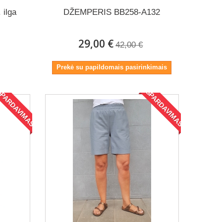
 ilga
DŽEMPERIS BB258-A132
29,00 €
42,00 €
Prekė su papildomais pasirinkimais
ŠPARDAVIMAS!
IŠPARDAVIMAS!