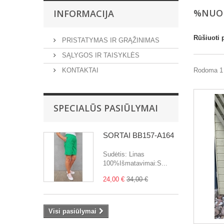
%NUO
INFORMACIJA
Rūšiuoti 
PRISTATYMAS IR GRĄŽINIMAS
SĄLYGOS IR TAISYKLĖS
KONTAKTAI
Rodoma 1 -
SPECIALŪS PASIŪLYMAI
ŠORTAI BB157-A164
Sudėtis: Linas
100%Išmatavimai:S...
24,00 €
34,00 €
Visi pasiūlymai